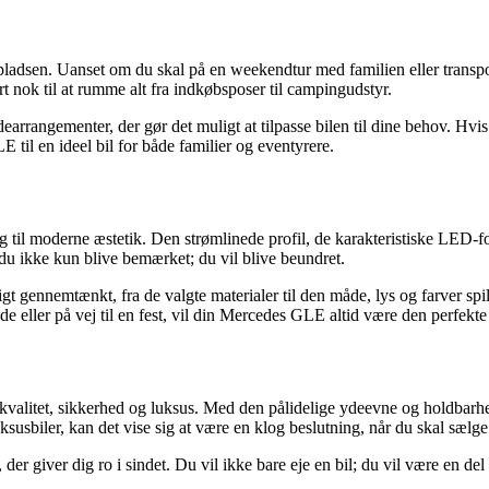
sen. Uanset om du skal på en weekendtur med familien eller transporter
 nok til at rumme alt fra indkøbsposer til campingudstyr.
rrangementer, der gør det muligt at tilpasse bilen til dine behov. Hvis 
 til en ideel bil for både familier og eventyrere.
il moderne æstetik. Den strømlinede profil, de karakteristiske LED-forl
l du ikke kun blive bemærket; du vil blive beundret.
t gennemtænkt, fra de valgte materialer til den måde, lys og farver spi
jde eller på vej til en fest, vil din Mercedes GLE altid være den perfekte
 kvalitet, sikkerhed og luksus. Med den pålidelige ydeevne og holdbarhe
usbiler, kan det vise sig at være en klog beslutning, når du skal sælge e
 giver dig ro i sindet. Du vil ikke bare eje en bil; du vil være en del a