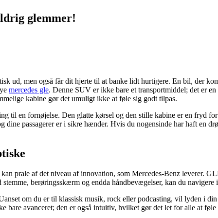
aldrig glemmer!
stisk ud, men også får dit hjerte til at banke lidt hurtigere. En bil, der 
nye
mercedes gle
. Denne SUV er ikke bare et transportmiddel; det er en o
melige kabine gør det umuligt ikke at føle sig godt tilpas.
g til en fornøjelse. Den glatte kørsel og den stille kabine er en fryd
 dine passagerer er i sikre hænder. Hvis du nogensinde har haft en drøm
tiske
r kan prale af det niveau af innovation, som Mercedes-Benz leverer. GLE
 stemme, berøringsskærm og endda håndbevægelser, kan du navigere i m
Uanset om du er til klassisk musik, rock eller podcasting, vil lyden i 
 bare avanceret; den er også intuitiv, hvilket gør det let for alle at føle