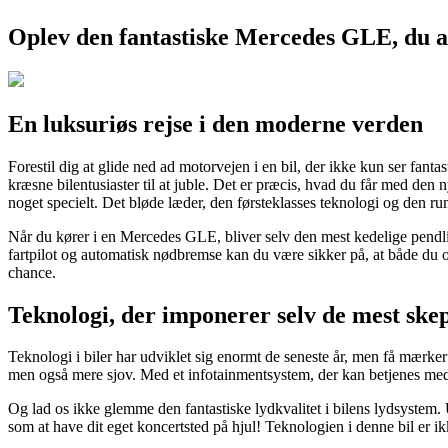
Oplev den fantastiske Mercedes GLE, du 
En luksuriøs rejse i den moderne verden
Forestil dig at glide ned ad motorvejen i en bil, der ikke kun ser fanta
kræsne bilentusiaster til at juble. Det er præcis, hvad du får med den 
noget specielt. Det bløde læder, den førsteklasses teknologi og den rum
Når du kører i en Mercedes GLE, bliver selv den mest kedelige pendlin
fartpilot og automatisk nødbremse kan du være sikker på, at både du og
chance.
Teknologi, der imponerer selv de mest skep
Teknologi i biler har udviklet sig enormt de seneste år, men få mærke
men også mere sjov. Med et infotainmentsystem, der kan betjenes med
Og lad os ikke glemme den fantastiske lydkvalitet i bilens lydsystem. 
som at have dit eget koncertsted på hjul! Teknologien i denne bil er ikke