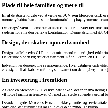
Plads til hele familien og mere til
En af de største fordele ved at vælge en SUV som Mercedes GLE er plad
rummelig kabine kan alle sidde komfortabelt, og bagagerummet er stort
Det er også værd at bemærke, at Mercedes GLE tilbyder fleksible siddea
sæderne for at få den perfekte konfiguration. Denne alsidighed gør GLE
Design, der skaber opmærksomhed
Designet af Mercedes GLE er intet mindre end en kærlighedserklæring t
Det er ikke blot en bil; det er et statement. Når du kører i en GLE, vi
Indvendigt er designet lige så imponerende. Hver detalje er omhyggelig
er designet til at skabe komfort og stil. Uanset om du er på vej til arbe
En investering i fremtiden
At købe en Mercedes GLE er ikke bare et køb; det er en investering i
vil holde i mange år fremover. Og med den stadig stigende værdi af luks
Desuden tilbyder Mercedes-Benz en række garantier og serviceaftaler, der
oplevelse, der strækker sig langt ud over det almindelige bilkøb.